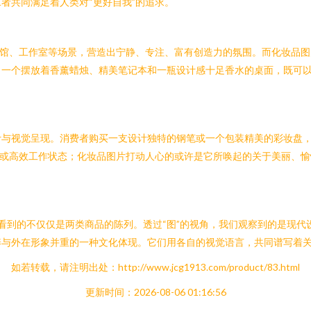
者共同满足着人类对“更好自我”的追求。
啡馆、工作室等场景，营造出宁静、专注、富有创造力的氛围。而化妆品
。一个摆放着香薰蜡烛、精美笔记本和一瓶设计感十足香水的桌面，既可
计与视觉呈现。消费者购买一支设计独特的钢笔或一个包装精美的彩妆盘
怀或高效工作状态；化妆品图片打动人心的或许是它所唤起的关于美丽、
们看到的不仅仅是两类商品的陈列。透过“图”的视角，我们观察到的是现代
养与外在形象并重的一种文化体现。它们用各自的视觉语言，共同谱写着
如若转载，请注明出处：http://www.jcg1913.com/product/83.html
更新时间：2026-08-06 01:16:56