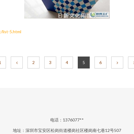
st-5.html
1
2
3
4
5
6
电话：1376077**
地址：深圳市宝安区松岗街道楼岗社区楼岗南七巷12号507